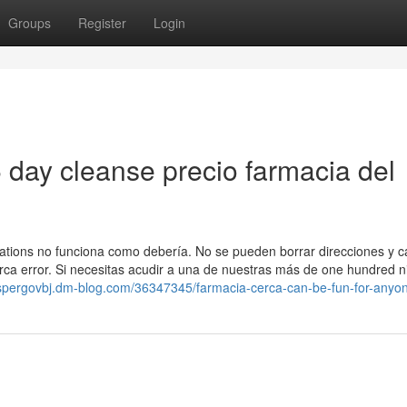
Groups
Register
Login
5 day cleanse precio farmacia del
ations no funciona como debería. No se pueden borrar direcciones y 
rca error. Si necesitas acudir a una de nuestras más de one hundred n
jaspergovbj.dm-blog.com/36347345/farmacia-cerca-can-be-fun-for-anyo