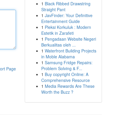
1
Black Ribbed Drawstring
Straight Pant
1
JavFinder: Your Definitive
Entertainment Guide
1
Pleksi Korkuluk : Modern
Estetik in Zarafeti
1
Pengadaan Website Negeri
Berkualitas oleh ...
1
Waterfront Building Projects
in Moble Alabama
1
Samsung Fridge Repairs:
Problem Solving & F...
ort Page
1
Buy copyright Online: A
Comprehensive Resource
1
Media Rewards Are These
Worth the Buzz ?