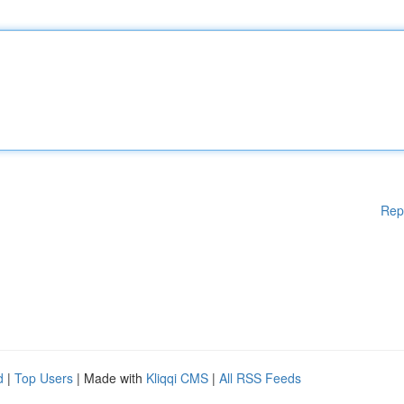
Rep
d
|
Top Users
| Made with
Kliqqi CMS
|
All RSS Feeds