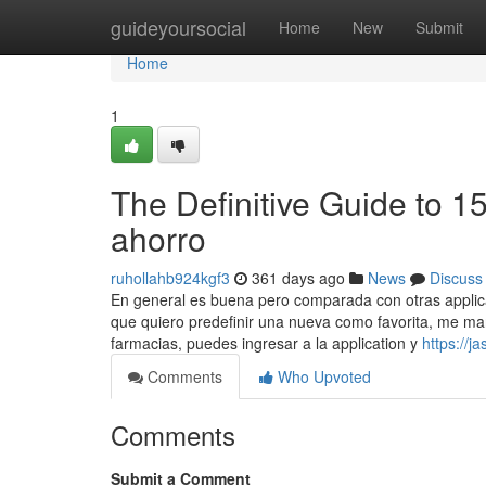
Home
guideyoursocial
Home
New
Submit
Home
1
The Definitive Guide to 1
ahorro
ruhollahb924kgf3
361 days ago
News
Discuss
En general es buena pero comparada con otras applic
que quiero predefinir una nueva como favorita, me ma
farmacias, puedes ingresar a la application y
https://
Comments
Who Upvoted
Comments
Submit a Comment