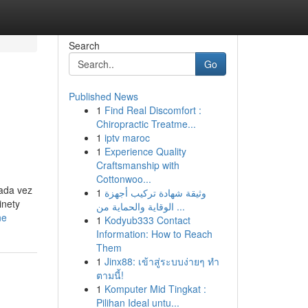
Search
Go
Published News
1
Find Real Discomfort :
Chiropractic Treatme...
1
iptv maroc
1
Experience Quality
Craftsmanship with
Cottonwoo...
cada vez
1
وثيقة شهادة تركيب أجهزة
inety
الوقاية والحماية من ...
ne
1
Kodyub333 Contact
Information: How to Reach
Them
1
Jinx88: เข้าสู่ระบบง่ายๆ ทำ
ตามนี้!
1
Komputer Mid Tingkat :
Pilihan Ideal untu...