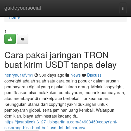
Home
guideyoursocial
Togg
navi
Home
1
Cara pakai jaringan TRON
buat kirim USDT tanpa delay
henryn616fvm1
360 days ago
News
Discuss
copyright adalah salah satu cara paling populer dalam urusan
pembayaran digital yang dipakai jutaan orang. Melalui copyright,
pemilik akun bisa melakukan pembayaran, menarik pembayaran,
atau membayar di marketplace berbekal fitur keamanan.
Keunggulan utama dari copyright yakni dukungan untuk
pembayaran global, serta jaminan uang kembali. Walaupun
demikian, biaya administrasi kadang di...
https://jasabitcoin61271.blogaritma.com/34903459/copyright-
sekarang-bisa-buat-beli-usdt-loh-ini-caranya