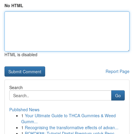
No HTML
HTML is disabled
Report Page
Search
Go
Published News
1
Your Ultimate Guide to THCA Gummies & Weed
Gumm...
1
Recognising the transformative effects of advan...
1
ROKOK88: Tutorial Digital Premium untuk Penc...