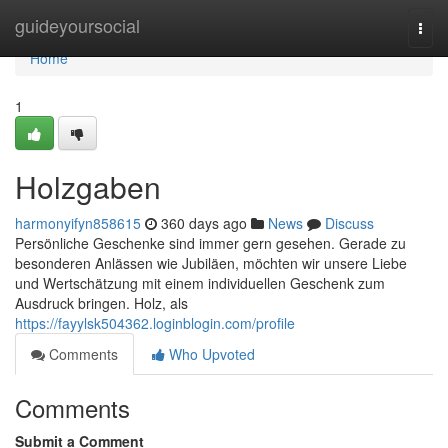
Home
guideyoursocial
Togg
navi
Home
1
Holzgaben
harmonyifyn858615
360 days ago
News
Discuss
Persönliche Geschenke sind immer gern gesehen. Gerade zu
besonderen Anlässen wie Jubiläen, möchten wir unsere Liebe
und Wertschätzung mit einem individuellen Geschenk zum
Ausdruck bringen. Holz, als
https://fayylsk504362.loginblogin.com/profile
Comments
Who Upvoted
Comments
Submit a Comment