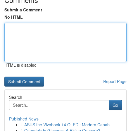
Submit a Comment
No HTML
HTML is disabled
Report Page
Search
Go
Published News
1
ASUS the Vivobook 14 OLED : Modern Capab...
1
Cannabis in Glasgow: A Rising Concern?