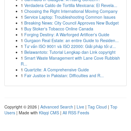
1
Verdadera Caldo de Tortilla Mexicana: El Revela...
1
Choosing the Right International Moving Company
1
Service Laptop: Troubleshooting Common Issues
1
Breaking News: City Council Approves New Budget
1
Buy Stoker's Tobacco Online Canada
1
Forging Destiny: A Warforged Artificer's Guide
1
Gurgaon Real Estate: an entire Guide to Residen...
1
Tư vấn ISO 9001 và ISO 22000: Giải pháp tối ư...
1
Belawantoto: Tutorial Lengkap dan Link copyright
1
Smart Waste Management with Lane Cove Rubbish
R...
1
Quartzite: A Comprehensive Guide
1
Fair Justice in Pakistan: Difficulties and R...
Copyright © 2026 |
Advanced Search
|
Live
|
Tag Cloud
|
Top
Users
| Made with
Kliqqi CMS
|
All RSS Feeds