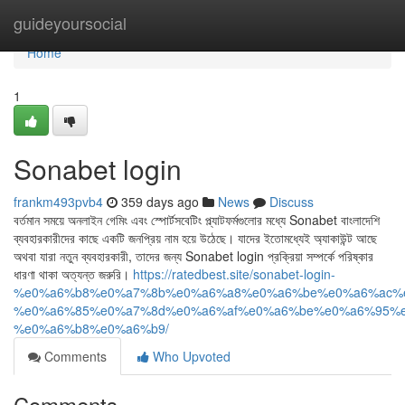
Home
guideyoursocial
Home
1
Sonabet login
frankm493pvb4
359 days ago
News
Discuss
বর্তমান সময়ে অনলাইন গেমিং এবং স্পোর্টসবেটিং প্ল্যাটফর্মগুলোর মধ্যে Sonabet বাংলাদেশি
ব্যবহারকারীদের কাছে একটি জনপ্রিয় নাম হয়ে উঠেছে। যাদের ইতোমধ্যেই অ্যাকাউন্ট আছে
অথবা যারা নতুন ব্যবহারকারী, তাদের জন্য Sonabet login প্রক্রিয়া সম্পর্কে পরিষ্কার
ধারণা থাকা অত্যন্ত জরুরি।
https://ratedbest.site/sonabet-login-
%e0%a6%b8%e0%a7%8b%e0%a6%a8%e0%a6%be%e0%a6%ac%e
%e0%a6%85%e0%a7%8d%e0%a6%af%e0%a6%be%e0%a6%95%e
%e0%a6%b8%e0%a6%b9/
Comments
Who Upvoted
Comments