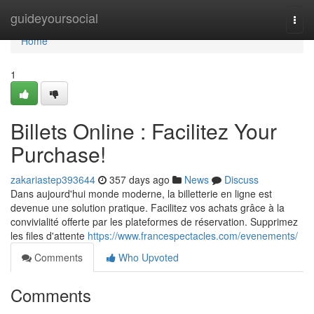
Home
guideyoursocial
Togg
navi
Home
1
Billets Online : Facilitez Your
Purchase!
zakariastep393644
357 days ago
News
Discuss
Dans aujourd'hui monde moderne, la billetterie en ligne est
devenue une solution pratique. Facilitez vos achats grâce à la
convivialité offerte par les plateformes de réservation. Supprimez
les files d'attente
https://www.francespectacles.com/evenements/
Comments
Who Upvoted
Comments