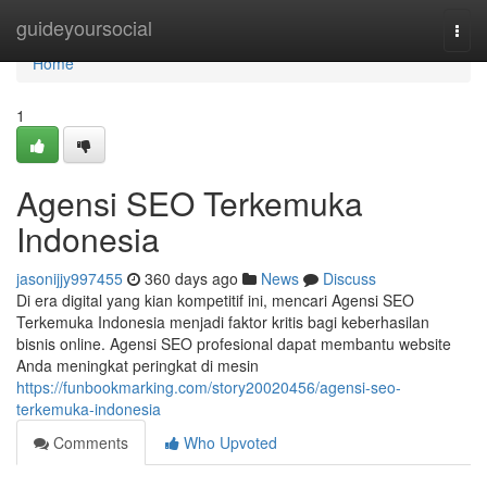
Home
guideyoursocial
Togg
navi
Home
1
Agensi SEO Terkemuka
Indonesia
jasonijjy997455
360 days ago
News
Discuss
Di era digital yang kian kompetitif ini, mencari Agensi SEO
Terkemuka Indonesia menjadi faktor kritis bagi keberhasilan
bisnis online. Agensi SEO profesional dapat membantu website
Anda meningkat peringkat di mesin
https://funbookmarking.com/story20020456/agensi-seo-
terkemuka-indonesia
Comments
Who Upvoted