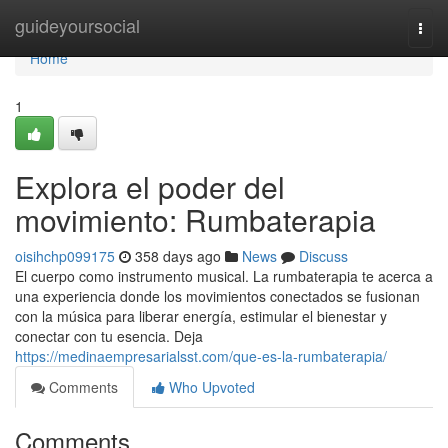
Home
guideyoursocial
Togg
navi
Home
1
Explora el poder del
movimiento: Rumbaterapia
oisihchp099175
358 days ago
News
Discuss
El cuerpo como instrumento musical. La rumbaterapia te acerca a
una experiencia donde los movimientos conectados se fusionan
con la música para liberar energía, estimular el bienestar y
conectar con tu esencia. Deja
https://medinaempresarialsst.com/que-es-la-rumbaterapia/
Comments
Who Upvoted
Comments