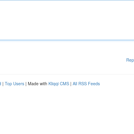
Rep
d
|
Top Users
| Made with
Kliqqi CMS
|
All RSS Feeds