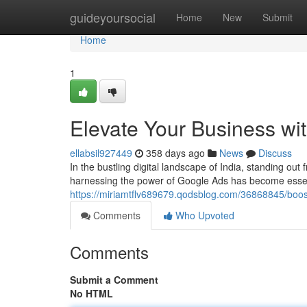
Home
guideyoursocial
Home
New
Submit
Home
1
Elevate Your Business wit
ellabsil927449
358 days ago
News
Discuss
In the bustling digital landscape of India, standing out
harnessing the power of Google Ads has become essent
https://miriamtflv689679.qodsblog.com/36868845/boost
Comments
Who Upvoted
Comments
Submit a Comment
No HTML