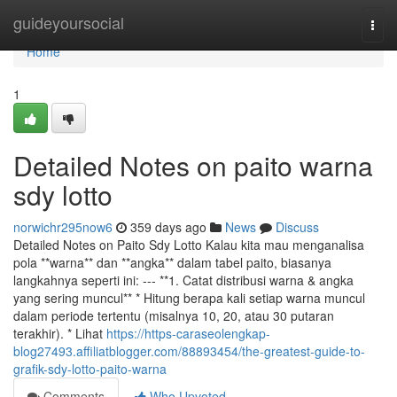
Home
guideyoursocial
Togg
navi
Home
1
Detailed Notes on paito warna
sdy lotto
norwichr295now6
359 days ago
News
Discuss
Detailed Notes on Paito Sdy Lotto Kalau kita mau menganalisa
pola **warna** dan **angka** dalam tabel paito, biasanya
langkahnya seperti ini: --- **1. Catat distribusi warna & angka
yang sering muncul** * Hitung berapa kali setiap warna muncul
dalam periode tertentu (misalnya 10, 20, atau 30 putaran
terakhir). * Lihat
https://https-caraseolengkap-
blog27493.affiliatblogger.com/88893454/the-greatest-guide-to-
grafik-sdy-lotto-paito-warna
Comments
Who Upvoted