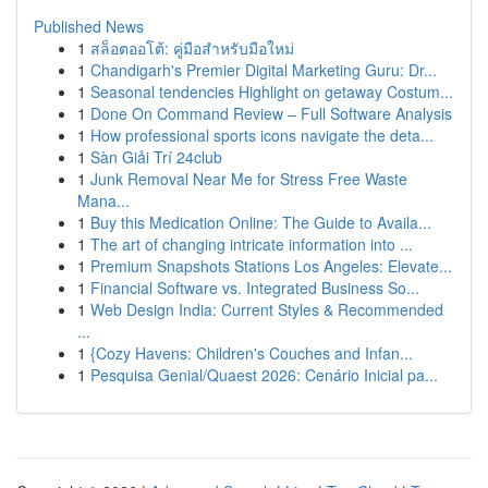
Published News
1
สล็อตออโต้: คู่มือสำหรับมือใหม่
1
Chandigarh's Premier Digital Marketing Guru: Dr...
1
Seasonal tendencies Highlight on getaway Costum...
1
Done On Command Review – Full Software Analysis
1
How professional sports icons navigate the deta...
1
Sàn Giải Trí 24club
1
Junk Removal Near Me for Stress Free Waste
Mana...
1
Buy this Medication Online: The Guide to Availa...
1
The art of changing intricate information into ...
1
Premium Snapshots Stations Los Angeles: Elevate...
1
Financial Software vs. Integrated Business So...
1
Web Design India: Current Styles & Recommended
...
1
{Cozy Havens: Children's Couches and Infan...
1
Pesquisa Genial/Quaest 2026: Cenário Inicial pa...