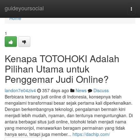
Home
guideyoursocial
Togg
navi
Home
1
Kenapa TOTOHOKI Adalah
Pilihan Utama untuk
Penggemar Judi Online?
landon7e04ziv4
357 days ago
News
Discuss
Berbicara tentang judi online di Indonesia, konsepnya telah
mengalami transformasi besar sejak pertama kali diperkenalkan.
Dengan berkembangnya teknologi, pengalaman bermain kini
menjadi lebih mudah, nyaman, dan tentunya menguntungkan. Di
antara berbagai situs judi online, totohoki telah menjadi nama
yang menonjol, menawarkan beragam permainan yang tidak
hanya seru, tetapi juga member...
https://dachip.com/