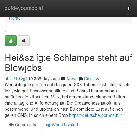
Home
guideyoursocial
Togg
navi
Home
1
Hei&szlig;e Schlampe steht auf
Blowjobs
philf219jvg1
356 days ago
News
Discuss
Wer sich gelegentlich auf die guten XXX Tuben klickt, stellt rasch
fest, wie geil Erwachsenenfilme sind. Schuld hieran haben
natürlich die attraktiven Milfs, bei denen stundenlanges Rattern
eine alltägliche Anforderung ist. Die Creativeness ist oftmals
bestimmend, und urplötzlich hast Du complete Lust auf einen
geilen ONS. In solch einem Drop
https://deutsche.pornos.nu/
Comments
Who Upvoted