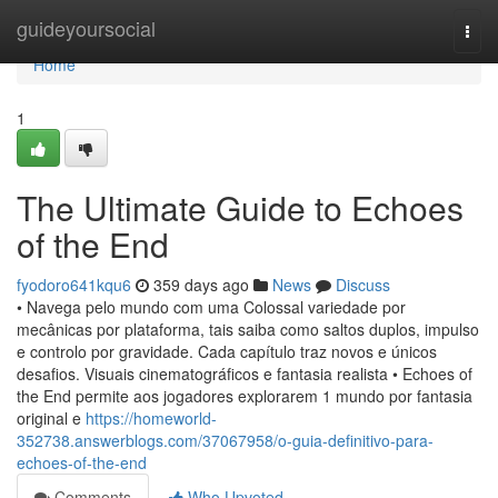
Home
guideyoursocial
Togg
navi
Home
1
The Ultimate Guide to Echoes
of the End
fyodoro641kqu6
359 days ago
News
Discuss
• Navega pelo mundo com uma Colossal variedade por
mecânicas por plataforma, tais saiba como saltos duplos, impulso
e controlo por gravidade. Cada capítulo traz novos e únicos
desafios. Visuais cinematográficos e fantasia realista • Echoes of
the End permite aos jogadores explorarem 1 mundo por fantasia
original e
https://homeworld-
352738.answerblogs.com/37067958/o-guia-definitivo-para-
echoes-of-the-end
Comments
Who Upvoted