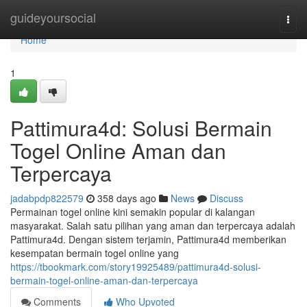
Home
guideyoursocial
Togg
navi
Home
1
Pattimura4d: Solusi Bermain
Togel Online Aman dan
Terpercaya
jadabpdp822579
358 days ago
News
Discuss
Permainan togel online kini semakin popular di kalangan
masyarakat. Salah satu pilihan yang aman dan terpercaya adalah
Pattimura4d. Dengan sistem terjamin, Pattimura4d memberikan
kesempatan bermain togel online yang
https://tbookmark.com/story19925489/pattimura4d-solusi-
bermain-togel-online-aman-dan-terpercaya
Comments
Who Upvoted