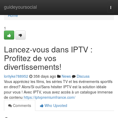
Home
guideyoursocial
Togg
navi
Home
1
Lancez-vous dans IPTV :
Profitez de vos
divertissements!
loriiyke788952
358 days ago
News
Discuss
Vous appréciez les films, les séries TV et les événements sportifs
en direct? Alors/Si oui/Sans hésiter IPTV est la solution idéale
pour vous ! Avec IPTV, vous avez accès à un catalogue immense
de contenu
https://iptvpremiumfrance.com/
Comments
Who Upvoted