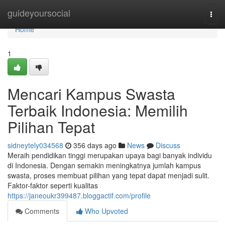
Home
guideyoursocial
Togg
navi
Home
1
Mencari Kampus Swasta
Terbaik Indonesia: Memilih
Pilihan Tepat
sidneytely034568
356 days ago
News
Discuss
Meraih pendidikan tinggi merupakan upaya bagi banyak individu
di Indonesia. Dengan semakin meningkatnya jumlah kampus
swasta, proses membuat pilihan yang tepat dapat menjadi sulit.
Faktor-faktor seperti kualitas
https://janeoukr399487.bloggactif.com/profile
Comments
Who Upvoted