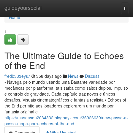
Home
guideyoursocial
Togg
navi
Home
1
The Ultimate Guide to Echoes
of the End
fredb333eys7
358 days ago
News
Discuss
• Navega pelo mundo usando uma Bastante variedade por
mecânicas por plataforma, tais saiba como saltos duplos, impulso
e controlo de gravidade. Cada capítulo traz novos e únicos
desafios. Visuais cinematográficos e fantasia realista • Echoes of
the End permite aos jogadores explorarem um mundo por
fantasia original e
https://museason2034332.blogpayz.com/36926639/new-passo-a-
passo-mapa-para-echoes-of-the-end
Comments
Who Upvoted