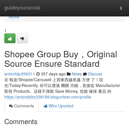
Home
guideyoursocial
Togg
navi
Home
1
Shopee Group Buy，Original
Source Ensure Standard
antonfdju556311
357 days ago
News
Discuss
在 蝦皮/Shopee/Carousell 上買東西越來越 方便 了！現
在/Today/Recently, 你可以透過 團購 功能，直接從 Manufacturer
取得 Products。這樣不僅能 Save Money, 也能 確保 產品 的
https://antonddzc338188.blogunteer.com/profile
Comments
Who Upvoted
Comments