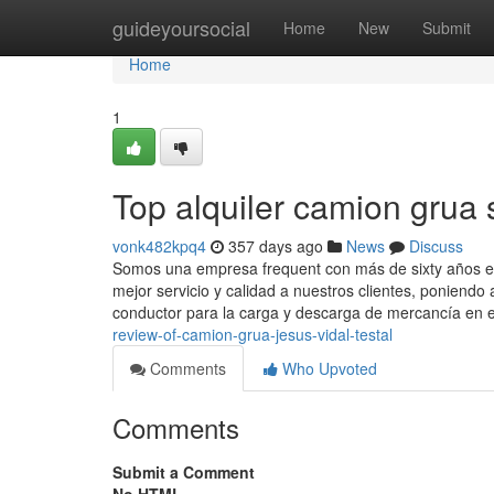
Home
guideyoursocial
Home
New
Submit
Home
1
Top alquiler camion grua 
vonk482kpq4
357 days ago
News
Discuss
Somos una empresa frequent con más de sixty años es
mejor servicio y calidad a nuestros clientes, poniendo
conductor para la carga y descarga de mercancía en e
review-of-camion-grua-jesus-vidal-testal
Comments
Who Upvoted
Comments
Submit a Comment