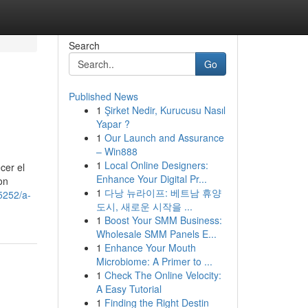
Search
Go
Published News
1
Şirket Nedir, Kurucusu Nasıl
Yapar ?
1
Our Launch and Assurance
– Win888
1
Local Online Designers:
cer el
Enhance Your Digital Pr...
on
1
다낭 뉴라이프: 베트남 휴양
5252/a-
도시, 새로운 시작을 ...
1
Boost Your SMM Business:
Wholesale SMM Panels E...
1
Enhance Your Mouth
Microbiome: A Primer to ...
1
Check The Online Velocity:
A Easy Tutorial
1
Finding the Right Destin