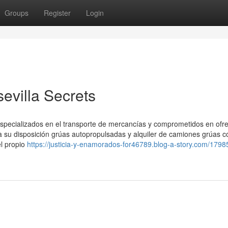
Groups
Register
Login
sevilla Secrets
pecializados en el transporte de mercancías y comprometidos en ofre
 a su disposición grúas autopropulsadas y alquiler de camiones grúas c
l propio
https://justicia-y-enamorados-for46789.blog-a-story.com/1798