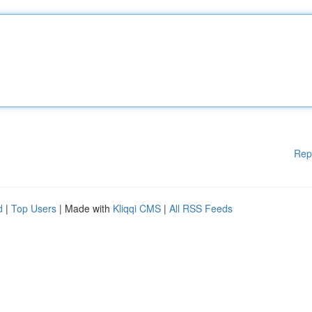
Rep
d
|
Top Users
| Made with
Kliqqi CMS
|
All RSS Feeds