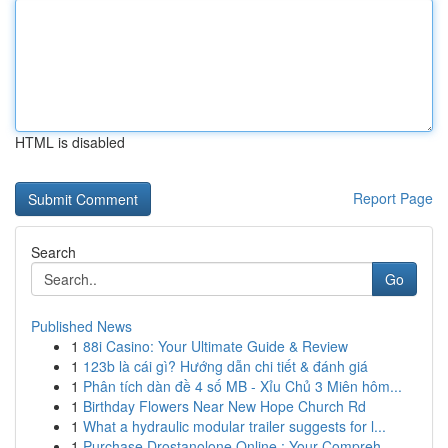
HTML is disabled
Report Page
Search
Go
Published News
1
88i Casino: Your Ultimate Guide & Review
1
123b là cái gì? Hướng dẫn chi tiết & đánh giá
1
Phân tích dàn đề 4 số MB - Xỉu Chủ 3 Miên hôm...
1
Birthday Flowers Near New Hope Church Rd
1
What a hydraulic modular trailer suggests for l...
1
Purchase Drostanolone Online : Your Compreh...