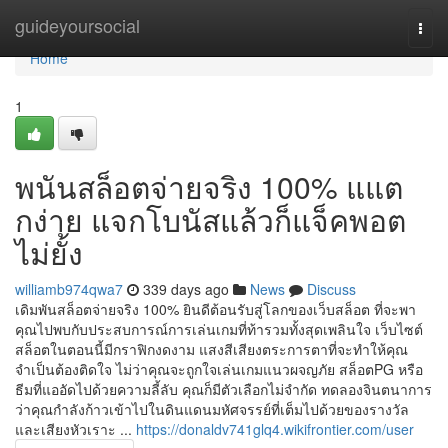
Home
guideyoursocial
Togg
navi
Home
1
พนันสล็อตจ่ายจริง 100% แแต
กง่าย แจกโบนัสแล้วก็แจ็คพอต
ไม่ยั้ง
williamb974qwa7
339 days ago
News
Discuss
เดิมพันสล็อตจ่ายจริง 100% ยินดีต้อนรับสู่โลกของเว็บสล็อต ที่จะพา
คุณไปพบกับประสบการณ์การเล่นเกมที่ท้ารวมทั้งสุดเพลินใจ เว็บไซต์
สล็อตในตอนนี้มีกราฟิกงดงาม แสงสีเสียงตระการตาที่จะทำให้คุณ
จำเป็นต้องติดใจ ไม่ว่าคุณจะถูกใจเล่นเกมแนวผจญภัย สล็อตPG หรือ
ธีมที่แออัดไปด้วยความลี้ลับ คุณก็มีตัวเลือกไม่จำกัด ทดลองจินตนาการ
ว่าคุณกำลังก้าวเข้าไปในดินแดนมหัศจรรย์ที่เต็มไปด้วยของรางวัล
และเสียงหัวเราะ ...
https://donaldv741glq4.wikifrontier.com/user