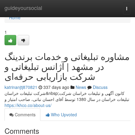
Home
guideyoursocial
Togg
navi
Home
1
مشاوره تبلیغاتی و خدمات برندینگ
در مشهد | آژانس تبلیغاتی و
شرکت بازاریابی حرفه‌ای
katrinanjtj870821
337 days ago
News
Discuss
شرکت تبلیغات خراسان&nbsp;کانون آگهی و تبلیغات خراسان شرکت
تبلیغات خراسان در سال 1380 توسط آقای احسان نباتی، صاحب امتیاز و
https://khco.co/about-us/
Comments
Who Upvoted
Comments