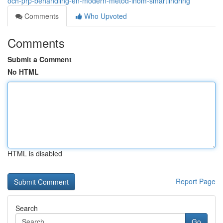
och-prp-behandling-en-modern-metod-inom-smärtlindring
Comments
Who Upvoted
Comments
Submit a Comment
No HTML
HTML is disabled
Report Page
Search
Go