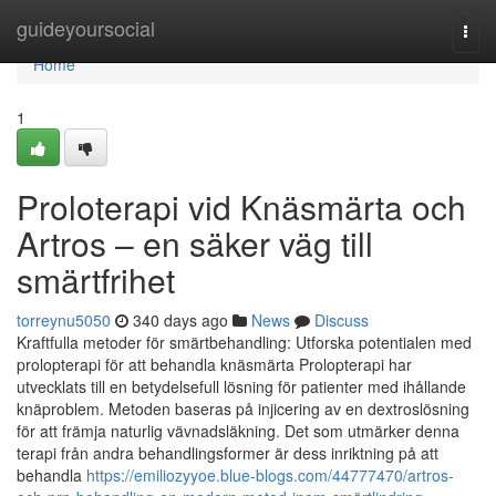
Home
guideyoursocial
Togg
navi
Home
1
Proloterapi vid Knäsmärta och
Artros – en säker väg till
smärtfrihet
torreynu5050
340 days ago
News
Discuss
Kraftfulla metoder för smärtbehandling: Utforska potentialen med
prolopterapi för att behandla knäsmärta Prolopterapi har
utvecklats till en betydelsefull lösning för patienter med ihållande
knäproblem. Metoden baseras på injicering av en dextroslösning
för att främja naturlig vävnadsläkning. Det som utmärker denna
terapi från andra behandlingsformer är dess inriktning på att
behandla
https://emiliozyyoe.blue-blogs.com/44777470/artros-