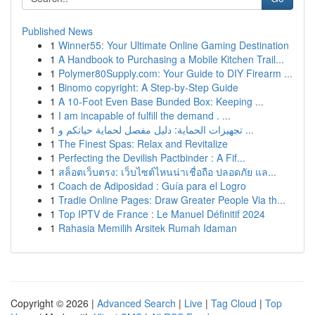
Published News
1
Winner55: Your Ultimate Online Gaming Destination
1
A Handbook to Purchasing a Mobile Kitchen Trail...
1
Polymer80Supply.com: Your Guide to DIY Firearm ...
1
Binomo copyright: A Step-by-Step Guide
1
A 10-Foot Even Base Bunded Box: Keeping ...
1
I am incapable of fulfill the demand . ...
1
تجهيزات الحماية: دليل مفصل لحماية حياتكم و ...
1
The Finest Spas: Relax and Revitalize
1
Perfecting the Devilish Pactbinder : A Fif...
1
สล็อตเว็บตรง: เว็บไซต์ไหนน่าเชื่อถือ ปลอดภัย แล...
1
Coach de Adiposidad : Guía para el Logro
1
Tradie Online Pages: Draw Greater People Via th...
1
Top IPTV de France : Le Manuel Définitif 2024
1
Rahasia Memilih Arsitek Rumah Idaman
Copyright © 2026 |
Advanced Search
|
Live
|
Tag Cloud
|
Top