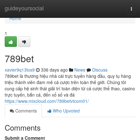
Home
guideyoursocial
Togg
navi
Home
1
789bet
xavier9q13los9
336 days ago
News
Discuss
789bet là thương hiệu nhà cái trực tuyến hàng đầu, quy tụ hàng
triệu thành viên đam mê cá cược trên toàn thế giới. Chúng tôi
cung cấp hệ sinh thái giải trí toàn diện từ cá cược thể thao, casino
trực tuyến, bắn cá, đến xổ số và đá
https://www.mixcloud.com/789betvtcom01/
Comments
Who Upvoted
Comments
Submit a Comment