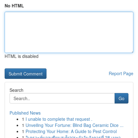
No HTML
HTML is disabled
Report Page
Search
Go
Published News
1
I unable to complete that request .
1
Unveiling Your Fortune: Blind Bag Ceramic Dice ...
1
Protecting Your Home: A Guide to Pest Control
1
วิเคราะห์บอลเซียนสเต็ปประจำวันอังคารที่ 28 เมษา...