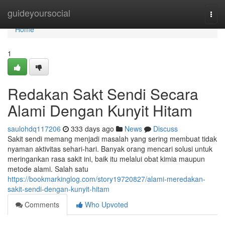
Home
guideyoursocial
Togg
navi
Home
1
Redakan Sakt Sendi Secara
Alami Dengan Kunyit Hitam
saulohdq117206
333 days ago
News
Discuss
Sakit sendi memang menjadi masalah yang sering membuat tidak
nyaman aktivitas sehari-hari. Banyak orang mencari solusi untuk
meringankan rasa sakit ini, baik itu melalui obat kimia maupun
metode alami. Salah satu
https://bookmarkinglog.com/story19720827/alami-meredakan-
sakit-sendi-dengan-kunyit-hitam
Comments
Who Upvoted