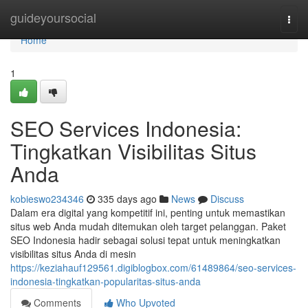
Home
guideyoursocial
Togg
navi
Home
1
SEO Services Indonesia:
Tingkatkan Visibilitas Situs
Anda
kobieswo234346
335 days ago
News
Discuss
Dalam era digital yang kompetitif ini, penting untuk memastikan
situs web Anda mudah ditemukan oleh target pelanggan. Paket
SEO Indonesia hadir sebagai solusi tepat untuk meningkatkan
visibilitas situs Anda di mesin
https://keziahauf129561.digiblogbox.com/61489864/seo-services-
indonesia-tingkatkan-popularitas-situs-anda
Comments
Who Upvoted