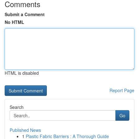
Comments
Submit a Comment
No HTML
HTML is disabled
Report Page
Search
Go
Published News
1
Plastic Fabric Barriers : A Thorough Guide