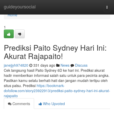
Home
guideyoursocial
Togg
navi
Home
1
Prediksi Paito Sydney Hari Ini:
Akurat Rajapaito!
janejjyh974820
331 days ago
News
Discuss
Cek langsung hasil Paito Sydney 6D ke hari ini. Prediksi akurat
hadir memberikan informasi salah satu untuk para pecinta angka.
Pastikan kamu selalu berhati-hati dan jangan mudah tertipu oleh
situs palsu. Prediksi
https://bookmark-
dofollow.com/story23922913/prediksi-paito-sydney-hari-ini-akurat-
rajapaito
Comments
Who Upvoted