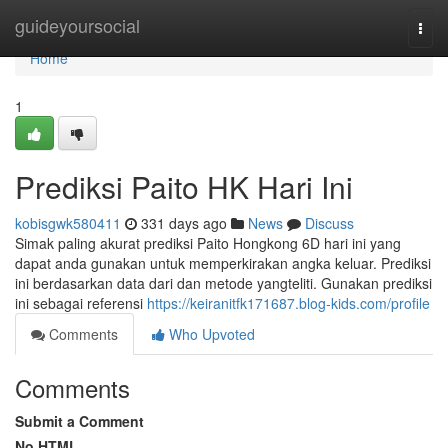
Home
guideyoursocial
Togg
navi
Home
1
Prediksi Paito HK Hari Ini
kobisgwk580411
331 days ago
News
Discuss
Simak paling akurat prediksi Paito Hongkong 6D hari ini yang
dapat anda gunakan untuk memperkirakan angka keluar. Prediksi
ini berdasarkan data dari dan metode yangteliti. Gunakan prediksi
ini sebagai referensi
https://keiranitfk171687.blog-kids.com/profile
Comments
Who Upvoted
Comments
Submit a Comment
No HTML