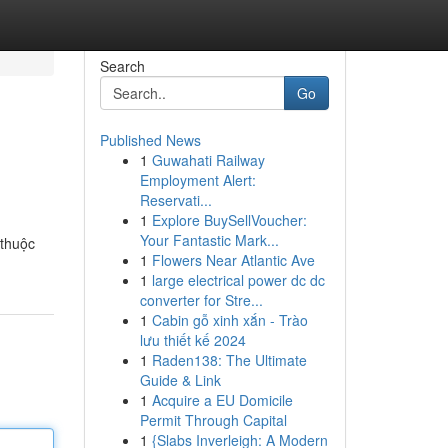
Search
Go
Published News
1
Guwahati Railway
Employment Alert:
Reservati...
1
Explore BuySellVoucher:
Your Fantastic Mark...
 thuộc
1
Flowers Near Atlantic Ave
1
large electrical power dc dc
converter for Stre...
1
Cabin gỗ xinh xắn - Trào
lưu thiết kế 2024
1
Raden138: The Ultimate
Guide & Link
1
Acquire a EU Domicile
Permit Through Capital
1
{Slabs Inverleigh: A Modern