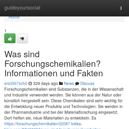
Home
guideyoursocial
Togg
navi
Home
1
Was sind
Forschungschemikalien?
Informationen und Fakten
ericl307xch0
329 days ago
News
Discuss
Forschungschemikalien sind Substanzen, die in der Wissenschaft
und Industrie verwendet werden. Sie können aus der Natur oder
künstlich hergestellt sein. Diese Chemikalien sind sehr wichtig für
die Entwicklung neuer Produkte und Technologien. Sie werden in
der Pharmaindustrie und bei der Materialforschung eingesetzt.
Dort helfen sie, neue Materialien zu entwickeln. Es
https://forschungschemikalien32087.tokka-