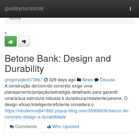
Home
guideyoursocial
Togg
navi
Home
1
Betone Bank: Design and
Durability
gregoryqikn673867
329 days ago
News
Discuss
A construção de/com/do concreto exige uma
planejamento/projeção/estratégia detalhado para garantir
uma/a/sua estrutura robusta e duradoura/resistente/perene. O
design eficaz/inteligente/eficiente considera o
https://nicolemnvj841892.popup-blog.com/35906636/banco-de-
concreto-design-e-durabilidade
Comments
Who Upvoted