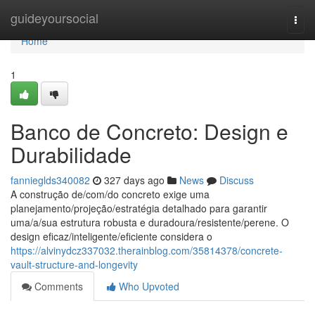
Home
guideyoursocial
Togg
navi
Home
1
Banco de Concreto: Design e
Durabilidade
fannieglds340082
327 days ago
News
Discuss
A construção de/com/do concreto exige uma
planejamento/projeção/estratégia detalhado para garantir
uma/a/sua estrutura robusta e duradoura/resistente/perene. O
design eficaz/inteligente/eficiente considera o
https://alvinydcz337032.therainblog.com/35814378/concrete-
vault-structure-and-longevity
Comments
Who Upvoted