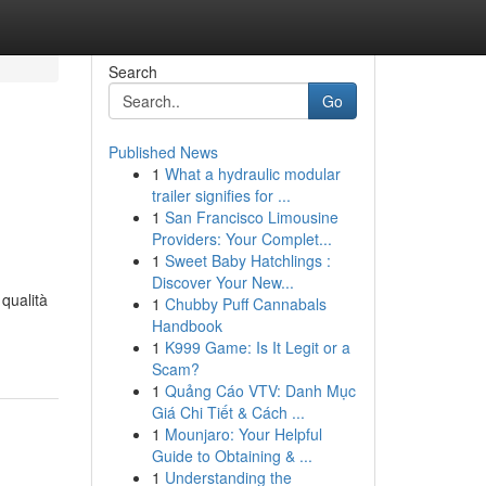
Search
Go
Published News
1
What a hydraulic modular
trailer signifies for ...
1
San Francisco Limousine
Providers: Your Complet...
1
Sweet Baby Hatchlings :
Discover Your New...
 qualità
1
Chubby Puff Cannabals
Handbook
1
K999 Game: Is It Legit or a
Scam?
1
Quảng Cáo VTV: Danh Mục
Giá Chi Tiết & Cách ...
1
Mounjaro: Your Helpful
Guide to Obtaining & ...
1
Understanding the