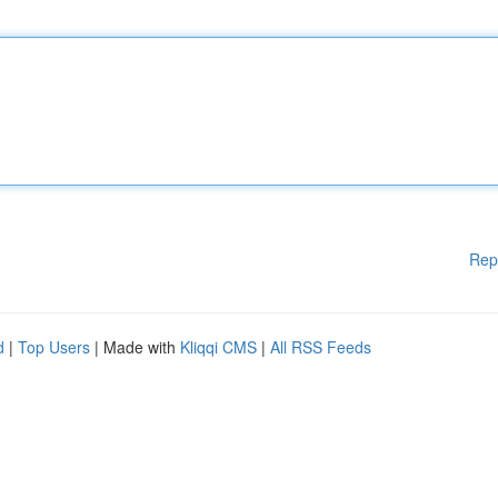
Rep
d
|
Top Users
| Made with
Kliqqi CMS
|
All RSS Feeds