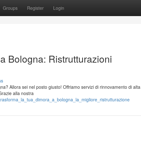
Groups
Register
Login
a Bologna: Ristrutturazioni
ss
? Allora sei nel posto giusto! Offriamo servizi di rinnovamento di alta
Grazie alla nostra
rasforma_la_tua_dimora_a_bologna_la_migliore_ristrutturazione