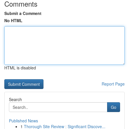
Comments
Submit a Comment
No HTML
HTML is disabled
Report Page
Search
Go
Published News
1
Thorough Site Review : Significant Discove...