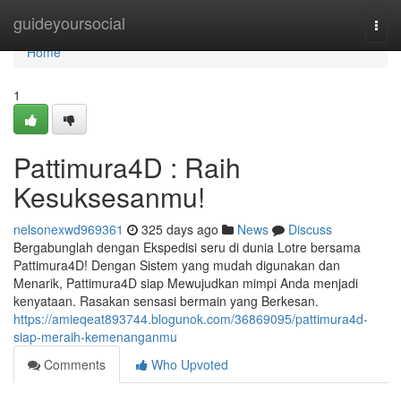
Home
guideyoursocial
Togg
navi
Home
1
Pattimura4D : Raih
Kesuksesanmu!
nelsonexwd969361
325 days ago
News
Discuss
Bergabunglah dengan Ekspedisi seru di dunia Lotre bersama
Pattimura4D! Dengan Sistem yang mudah digunakan dan
Menarik, Pattimura4D siap Mewujudkan mimpi Anda menjadi
kenyataan. Rasakan sensasi bermain yang Berkesan.
https://amieqeat893744.blogunok.com/36869095/pattimura4d-
siap-meraih-kemenanganmu
Comments
Who Upvoted