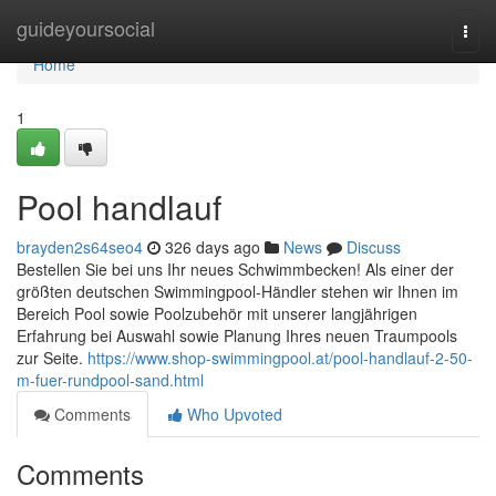
Home
guideyoursocial
Togg
navi
Home
1
Pool handlauf
brayden2s64seo4
326 days ago
News
Discuss
Bestellen Sie bei uns Ihr neues Schwimmbecken! Als einer der
größten deutschen Swimmingpool-Händler stehen wir Ihnen im
Bereich Pool sowie Poolzubehör mit unserer langjährigen
Erfahrung bei Auswahl sowie Planung Ihres neuen Traumpools
zur Seite.
https://www.shop-swimmingpool.at/pool-handlauf-2-50-
m-fuer-rundpool-sand.html
Comments
Who Upvoted
Comments