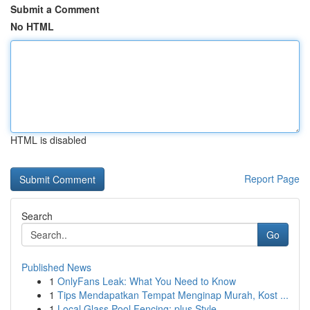
Submit a Comment
No HTML
HTML is disabled
Report Page
Search
Go
Published News
1
OnlyFans Leak: What You Need to Know
1
Tips Mendapatkan Tempat Menginap Murah, Kost ...
1
Local Glass Pool Fencing: plus Style