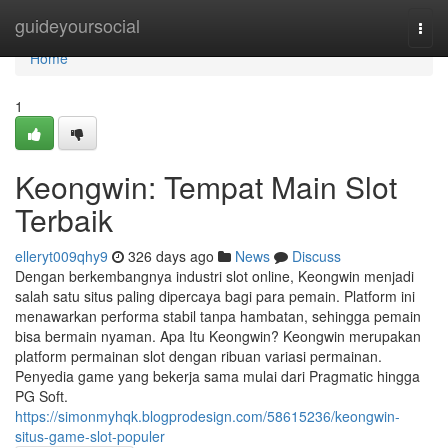
Home
guideyoursocial
Togg
navi
Home
1
Keongwin: Tempat Main Slot
Terbaik
elleryt009qhy9
326 days ago
News
Discuss
Dengan berkembangnya industri slot online, Keongwin menjadi
salah satu situs paling dipercaya bagi para pemain. Platform ini
menawarkan performa stabil tanpa hambatan, sehingga pemain
bisa bermain nyaman. Apa Itu Keongwin? Keongwin merupakan
platform permainan slot dengan ribuan variasi permainan.
Penyedia game yang bekerja sama mulai dari Pragmatic hingga
PG Soft.
https://simonmyhqk.blogprodesign.com/58615236/keongwin-
situs-game-slot-populer