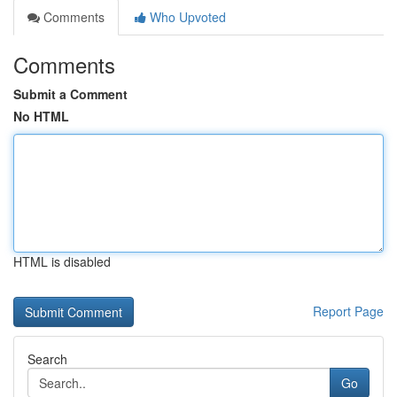
Comments
Who Upvoted
Comments
Submit a Comment
No HTML
HTML is disabled
Report Page
Search
Go