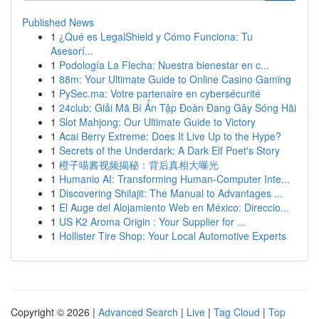
Published News
1
¿Qué es LegalShield y Cómo Funciona: Tu
Asesorí...
1
Podología La Flecha: Nuestra bienestar en c...
1
88m: Your Ultimate Guide to Online Casino Gaming
1
PySec.ma: Votre partenaire en cybersécurité
1
24club: Giải Mã Bí Ẩn Tập Đoàn Đang Gây Sóng Hãi
1
Slot Mahjong: Our Ultimate Guide to Victory
1
Acai Berry Extreme: Does It Live Up to the Hype?
1
Secrets of the Underdark: A Dark Elf Poet's Story
1
橙子喵酱视频揭秘：背后真相大曝光
1
Humanio AI: Transforming Human-Computer Inte...
1
Discovering Shilajit: The Manual to Advantages ...
1
El Auge del Alojamiento Web en México: Direccio...
1
US K2 Aroma Origin : Your Supplier for ...
1
Hollister Tire Shop: Your Local Automotive Experts
Copyright © 2026 |
Advanced Search
|
Live
|
Tag Cloud
|
Top