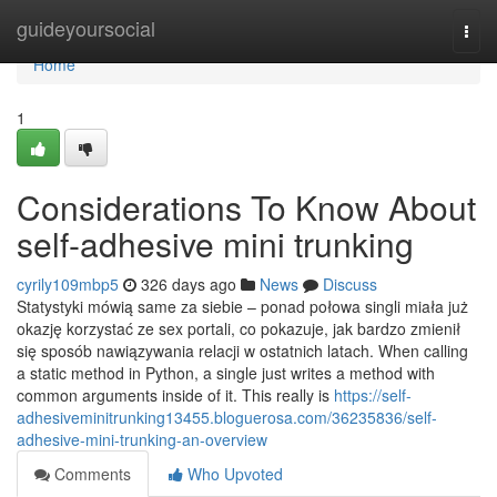
Home
guideyoursocial
Togg
navi
Home
1
Considerations To Know About
self-adhesive mini trunking
cyrily109mbp5
326 days ago
News
Discuss
Statystyki mówią same za siebie – ponad połowa singli miała już
okazję korzystać ze sex portali, co pokazuje, jak bardzo zmienił
się sposób nawiązywania relacji w ostatnich latach. When calling
a static method in Python, a single just writes a method with
common arguments inside of it. This really is
https://self-
adhesiveminitrunking13455.bloguerosa.com/36235836/self-
adhesive-mini-trunking-an-overview
Comments
Who Upvoted