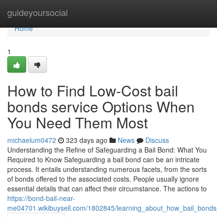
Home
guideyoursocial
Home
1
How to Find Low-Cost bail
bonds service Options When
You Need Them Most
michaelum0472
323 days ago
News
Discuss
Understanding the Refine of Safeguarding a Bail Bond: What You
Required to Know Safeguarding a bail bond can be an intricate
process. It entails understanding numerous facets, from the sorts
of bonds offered to the associated costs. People usually ignore
essential details that can affect their circumstance. The actions to
https://bond-bail-near-
me04701.wikibuysell.com/1802845/learning_about_how_bail_bond