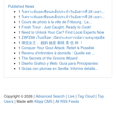
Published News
1
วิเคราะห์บอลเซียนสเต็ปประจำวันอังคารที่ 28 เมษา...
1
วิเคราะห์บอลเซียนสเต็ปประจำวันอังคารที่ 28 เมษา...
1
Cours de photo à la ville de Fribourg : La...
1
Fresh Trout - Just Caught, Ready to Cook!
1
Need to Unlock Your Car? Find Local Experts Now
1
ZAPZ88 เว็บสล็อต: เปิดประสบการณ์ความสนุกสุดฮิต
1
潮流女王， 靓妈 她是 都很 美 也 帅 ！
1
Conquer Your Gout Attack: Relief is Possible
1
Revenu d'infirmière à domicile : Quelle est ...
1
The Secrets of the Gnome Wizard
1
Diseño Gráfico y Web: Guía para Principiantes
1
Grúas con plumas en Sevilla: Informe detalla...
Copyright © 2026 |
Advanced Search
|
Live
|
Tag Cloud
|
Top
Users
| Made with
Kliqqi CMS
|
All RSS Feeds