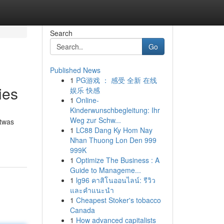
Search
Go
Published News
1
PG游戏 ： 感受 全新 在线
ies
娱乐 快感
1
Online-
Kinderwunschbegleitung: Ihr
Weg zur Schw...
etwas
1
LC88 Dang Ky Hom Nay
Nhan Thuong Lon Den 999
999K
1
Optimize The Business : A
Guide to Manageme...
1
lg96 คาสิโนออนไลน์: รีวิว
และคำแนะนำ
1
Cheapest Stoker's tobacco
Canada
1
How advanced capitalists