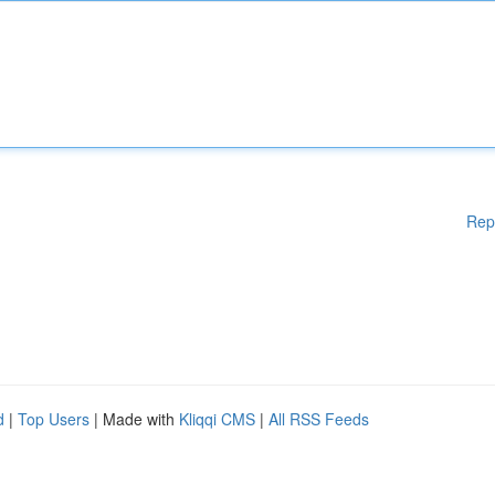
Rep
d
|
Top Users
| Made with
Kliqqi CMS
|
All RSS Feeds