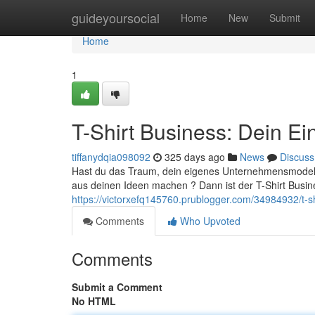
Home
guideyoursocial
Home
New
Submit
Home
1
T-Shirt Business: Dein Ei
tiffanydqia098092
325 days ago
News
Discuss
Hast du das Traum, dein eigenes Unternehmensmodell 
aus deinen Ideen machen ? Dann ist der T-Shirt Busin
https://victorxefq145760.prublogger.com/34984932/t-sh
Comments
Who Upvoted
Comments
Submit a Comment
No HTML