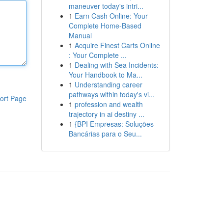
maneuver today's intri...
1
Earn Cash Online: Your
Complete Home-Based
Manual
1
Acquire Finest Carts Online
: Your Complete ...
1
Dealing with Sea Incidents:
Your Handbook to Ma...
1
Understanding career
pathways within today's vi...
ort Page
1
profession and wealth
trajectory in ai destiny ...
1
{BPI Empresas: Soluções
Bancárias para o Seu...