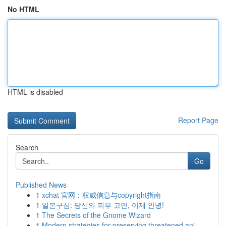
No HTML
HTML is disabled
Report Page
Search
Go
Published News
1
xchat 官网：权威信息与copyright指南
1
일본구심: 당신의 피부 고민, 이제 안녕!
1
The Secrets of the Gnome Wizard
1
Modern strategies for preserving threatened ani...