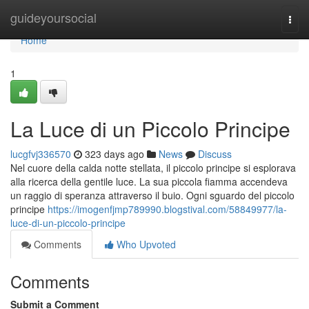
Home
guideyoursocial
Togg
navi
Home
1
La Luce di un Piccolo Principe
lucgfvj336570
323 days ago
News
Discuss
Nel cuore della calda notte stellata, il piccolo principe si esplorava
alla ricerca della gentile luce. La sua piccola fiamma accendeva
un raggio di speranza attraverso il buio. Ogni sguardo del piccolo
principe
https://imogenfjmp789990.blogstival.com/58849977/la-
luce-di-un-piccolo-principe
Comments
Who Upvoted
Comments
Submit a Comment