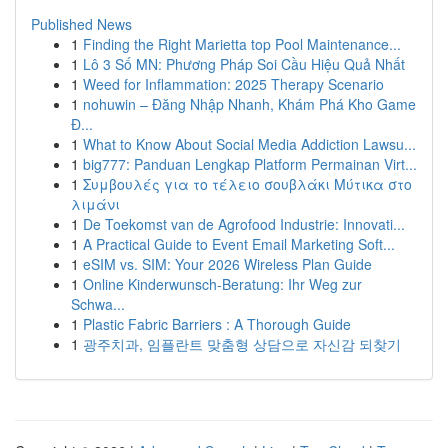
Published News
1
Finding the Right Marietta top Pool Maintenance...
1
Lô 3 Số MN: Phương Pháp Soi Cầu Hiệu Quả Nhất
1
Weed for Inflammation: 2025 Therapy Scenario
1
nohuwin – Đăng Nhập Nhanh, Khám Phá Kho Game
Đ...
1
What to Know About Social Media Addiction Lawsu...
1
big777: Panduan Lengkap Platform Permainan Virt...
1
Συμβουλές για το τέλειο σουβλάκι Μύτικα στο
λιμάνι
1
De Toekomst van de Agrofood Industrie: Innovati...
1
A Practical Guide to Event Email Marketing Soft...
1
eSIM vs. SIM: Your 2026 Wireless Plan Guide
1
Online Kinderwunsch-Beratung: Ihr Weg zur
Schwa...
1
Plastic Fabric Barriers : A Thorough Guide
1
광주치과, 임플란트 맞춤형 상담으로 자신감 되찾기