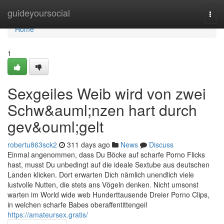
Home
guideyoursocial
Togg
navi
Home
1
Sexgeiles Weib wird von zwei
Schw&auml;nzen hart durch
gev&ouml;gelt
robertu863sck2
311 days ago
News
Discuss
Einmal angenommen, dass Du Böcke auf scharfe Porno Flicks
hast, musst Du unbedingt auf die ideale Sextube aus deutschen
Landen klicken. Dort erwarten Dich nämlich unendlich viele
lustvolle Nutten, die stets ans Vögeln denken. Nicht umsonst
warten im World wide web Hunderttausende Dreier Porno Clips,
in welchen scharfe Babes oberaffentittengeil
https://amateursex.gratis/