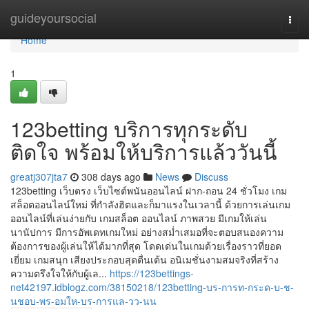
Home
guideyoursocial
Togg
navi
Home
1
123betting บริการทุกระดับ
ติดใจ พร้อมให้บริการแล้ววันนี้
greatj307jta7
308 days ago
News
Discuss
123betting เว็บตรง เว็บไซต์พนันออนไลน์ ฝาก-ถอน 24 ชั่วโมง เกม
สล็อตออนไลน์ใหม่ ที่กำลังฮิตและก็มาแรงในเวลานี้ ด้วยการเล่นเกม
ออนไลน์ที่เล่นง่ายกับ เกมสล็อต ออนไลน์ ภาพสวย มีเกมให้เล่น
นานัปการ มีการอัพเดทเกมใหม่ อย่างสม่ำเสมอที่จะตอบสนองความ
ต้องการของผู้เล่นให้ได้มากที่สุด โดดเด่นในเกมด้วยเรื่องราวที่ยอด
เยี่ยม เกมสนุก เสียงประกอบสุดตื่นเต้น อนิเมชั่นงามสมจริงที่สร้าง
ความตรึงใจให้กับผู้เล...
https://123bettings-
net42197.idblogz.com/38150218/123betting-บร-การท-กระด-บ-ช-
นชอบ-พร-อมให-บร-การแล-วว-นน