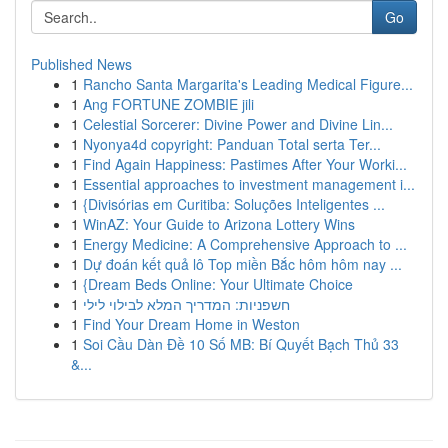
Go
Published News
1
Rancho Santa Margarita's Leading Medical Figure...
1
Ang FORTUNE ZOMBIE jili
1
Celestial Sorcerer: Divine Power and Divine Lin...
1
Nyonya4d copyright: Panduan Total serta Ter...
1
Find Again Happiness: Pastimes After Your Worki...
1
Essential approaches to investment management i...
1
{Divisórias em Curitiba: Soluções Inteligentes ...
1
WinAZ: Your Guide to Arizona Lottery Wins
1
Energy Medicine: A Comprehensive Approach to ...
1
Dự đoán kết quả lô Top miền Bắc hôm hôm nay ...
1
{Dream Beds Online: Your Ultimate Choice
1
חשפניות: המדריך המלא לבילוי לילי
1
Find Your Dream Home in Weston
1
Soi Cầu Dàn Đề 10 Số MB: Bí Quyết Bạch Thủ 33
&...