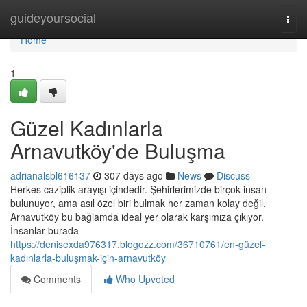
Home
guideyoursocial
Togg
navi
Home
1
Güzel Kadınlarla
Arnavutköy'de Buluşma
adrianalsbl616137
307 days ago
News
Discuss
Herkes caziplik arayışı içindedir. Şehirlerimizde birçok insan
bulunuyor, ama asıl özel biri bulmak her zaman kolay değil.
Arnavutköy bu bağlamda ideal yer olarak karşımıza çıkıyor.
İnsanlar burada
https://denisexda976317.blogozz.com/36710761/en-güzel-
kadınlarla-buluşmak-için-arnavutköy
Comments
Who Upvoted