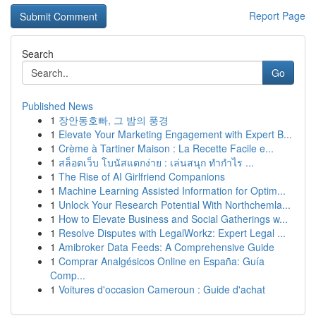
Report Page
Search
Go
Published News
1
장안동호빠, 그 밤의 풍경
1
Elevate Your Marketing Engagement with Expert B...
1
Crème à Tartiner Maison : La Recette Facile e...
1
สล็อตเว็บ โบนัสแตกง่าย : เล่นสนุก ทำกำไร ...
1
The Rise of AI Girlfriend Companions
1
Machine Learning Assisted Information for Optim...
1
Unlock Your Research Potential With Northchemla...
1
How to Elevate Business and Social Gatherings w...
1
Resolve Disputes with LegalWorkz: Expert Legal ...
1
Amibroker Data Feeds: A Comprehensive Guide
1
Comprar Analgésicos Online en España: Guía
Comp...
1
Voitures d'occasion Cameroun : Guide d'achat