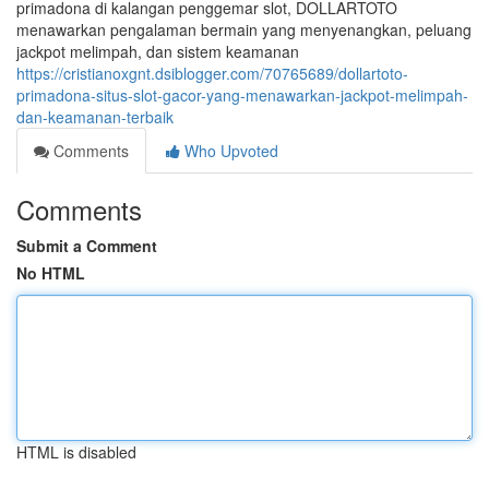
primadona di kalangan penggemar slot, DOLLARTOTO
menawarkan pengalaman bermain yang menyenangkan, peluang
jackpot melimpah, dan sistem keamanan
https://cristianoxgnt.dsiblogger.com/70765689/dollartoto-
primadona-situs-slot-gacor-yang-menawarkan-jackpot-melimpah-
dan-keamanan-terbaik
Comments
Who Upvoted
Comments
Submit a Comment
No HTML
HTML is disabled