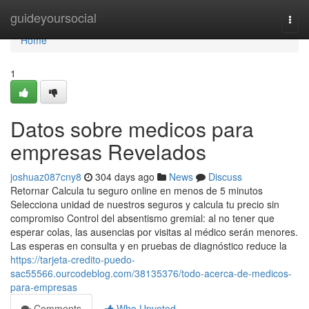
Home
guideyoursocial
Togg
navi
Home
1
Datos sobre medicos para
empresas Revelados
joshuaz087cny8
304 days ago
News
Discuss
Retornar Calcula tu seguro online en menos de 5 minutos
Selecciona unidad de nuestros seguros y calcula tu precio sin
compromiso Control del absentismo gremial: al no tener que
esperar colas, las ausencias por visitas al médico serán menores.
Las esperas en consulta y en pruebas de diagnóstico reduce la
https://tarjeta-credito-puedo-
sac55566.ourcodeblog.com/38135376/todo-acerca-de-medicos-
para-empresas
Comments
Who Upvoted