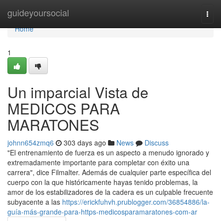
Home
guideyoursocial
Togg
navi
Home
1
Un imparcial Vista de
MEDICOS PARA
MARATONES
johnn654zmq6
303 days ago
News
Discuss
"El entrenamiento de fuerza es un aspecto a menudo ignorado y
extremadamente importante para completar con éxito una
carrera", dice Filmalter. Además de cualquier parte específica del
cuerpo con la que históricamente hayas tenido problemas, la
amor de los estabilizadores de la cadera es un culpable frecuente
subyacente a las
https://erickfuhvh.prublogger.com/36854886/la-
guía-más-grande-para-https-medicosparamaratones-com-ar