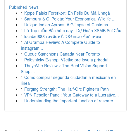
Published News
1
Kjøpe Falskt Førerkort: En Felle Du Må Unngå
1
Samburu & Ol Pejeta: Your Economical Wildlife ...
1
Unique Indian Aprons: A Glimpse of Customs
1
Lô Top miền Bắc hôm nay · Dự Đoán XSMB Soi Cầu
1
lucabet888 เครดิตฟรี: วิธีรับและข้อกำหนด
1
AI Grampa Review: A Complete Guide to
Instagram...
1
Queue Stanchions Canada Near Toronto
1
Poľovnícky E-shop: Všetko pre lovu a prirodu!
1
TheyaVue Reviews: The Real Vision Support
Suppl...
1
Cómo comprar segunda ciudadanía mexicana en
línea
1
Forging Strength: The Half-Orc Fighter's Path
1
VPN Reseller Panel: Your Gateway to a Lucrative...
1
Understanding the important function of researc...