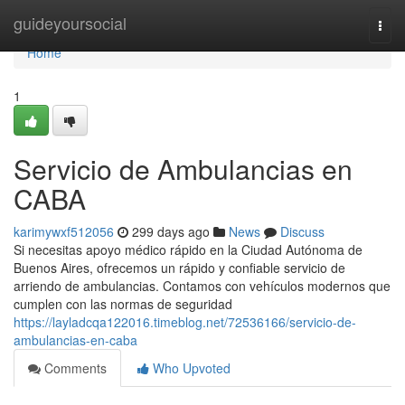
Home
guideyoursocial
Togg
navi
Home
1
Servicio de Ambulancias en
CABA
karimywxf512056
299 days ago
News
Discuss
Si necesitas apoyo médico rápido en la Ciudad Autónoma de
Buenos Aires, ofrecemos un rápido y confiable servicio de
arriendo de ambulancias. Contamos con vehículos modernos que
cumplen con las normas de seguridad
https://layladcqa122016.timeblog.net/72536166/servicio-de-
ambulancias-en-caba
Comments
Who Upvoted