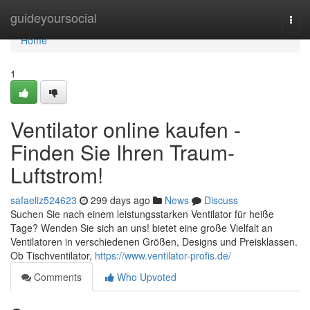
Home
guideyoursocial
Togg
navi
Home
1
Ventilator online kaufen -
Finden Sie Ihren Traum-
Luftstrom!
safaeliz524623
299 days ago
News
Discuss
Suchen Sie nach einem leistungsstarken Ventilator für heiße
Tage? Wenden Sie sich an uns! bietet eine große Vielfalt an
Ventilatoren in verschiedenen Größen, Designs und Preisklassen.
Ob Tischventilator,
https://www.ventilator-profis.de/
Comments
Who Upvoted