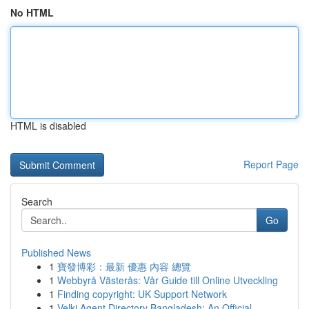
No HTML
HTML is disabled
Report Page
Search
Go
Published News
1
寶發博彩：最新 優惠 內容 總覽
1
Webbyrå Västerås: Vår Guide till Online Utveckling
1
Finding copyright: UK Support Network
1
Velki Agent Directory Bangladesh: An Official...